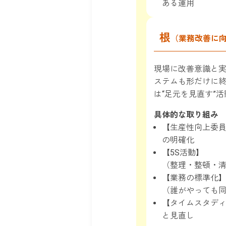
ある運用
根
（業務改善に
現場に改善意識と
ステムも形だけに
は“足元を見直す”
具体的な取り組み
【生産性向上委
の明確化
【5S活動】
（整理・整頓・
【業務の標準化
（誰がやっても
【タイムスタデ
と見直し