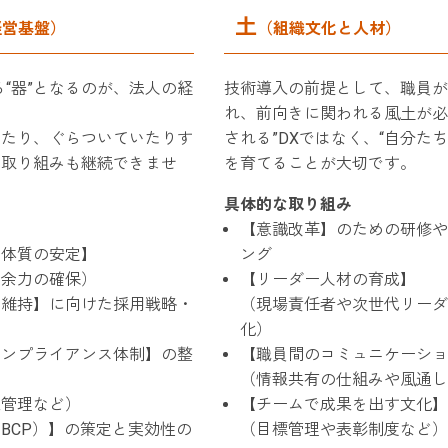
土
経営基盤）
（組織文化と人材）
る“器”となるのが、法人の経
技術導入の前提として、職員が
れ、前向きに関われる風土が必
いたり、ぐらついていたりす
される”DXではなく、“自分た
い取り組みも継続できませ
を育てることが大切です。
具体的な取り組み
【意識改革】のための研修や
務体質の安定】
ング
資余力の確保）
【リーダー人材の育成】
用維持】に向けた採用戦略・
（現場責任者や次世代リーダ
化）
コンプライアンス体制】の整
【職員間のコミュニケーショ
（情報共有の仕組みや風通し
報管理など）
【チームで成果を出す文化】
BCP）】の策定と実効性の
（目標管理や表彰制度など）