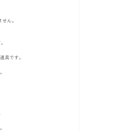
ません。
す。
道具です。
。
。
。