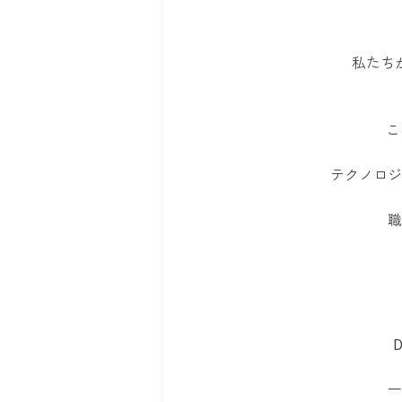
私たち
こ
テクノロジ
職
一