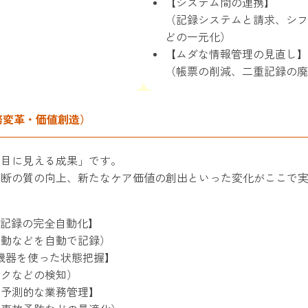
【システム間の連携】
（記録システムと請求、シフ
どの一元化）
【ムダな情報管理の見直し】
（帳票の削減、二重記録の廃
務変革・価値創造）
「目に見える成果」です。
判断の質の向上、新たなケア価値の創出といった変化がここで
る記録の完全自動化】
行動などを自動で記録）
T機器を使った状態把握】
スクなどの検知）
く予測的な業務管理】