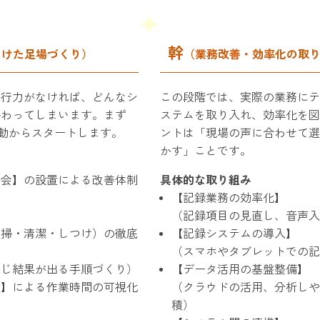
幹
向けた足場づくり）
（業務改善・効率化の取
実行力がなければ、どんなシ
この段階では、実際の業務にテ
終わってしまいます。まず
ステムを取り入れ、効率化を図
活動からスタートします。
ントは「現場の声に合わせて選
かす」ことです。
員会】の設置による改善体制
具体的な取り組み
【記録業務の効率化】
（記録項目の見直し、音声入
清掃・清潔・しつけ）の徹底
【記録システムの導入】
】
（スマホやタブレットでの記
同じ結果が出る手順づくり）
【データ活用の基盤整備】
ィ】による作業時間の可視化
（クラウドの活用、分析しや
積）