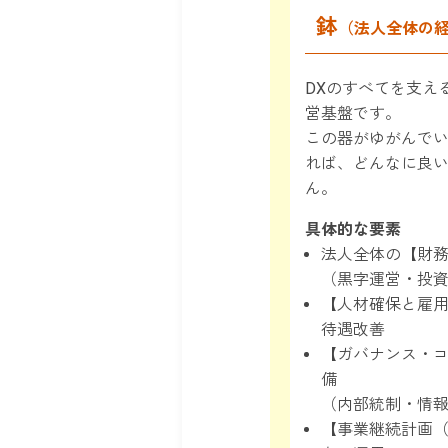
鉢
（法人全体の
DXのすべてを支え
営基盤です。
この器がゆがんで
れば、どんなに良
ん。
具体的な要素
法人全体の【財
（黒字運営・投
【人材確保と雇
待遇改善
【ガバナンス・
備
（内部統制・情
【事業継続計画（